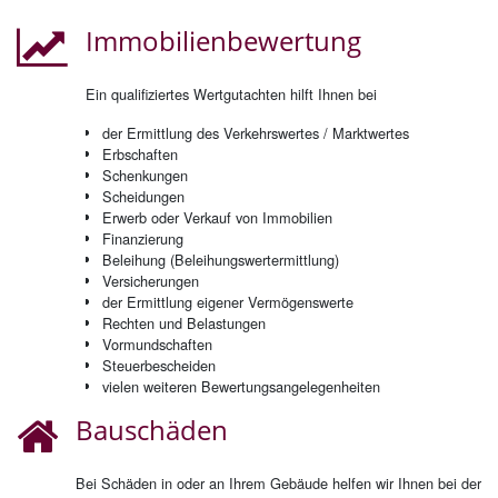
Im­mo­bi­li­en­be­wer­tung
Ein qualifiziertes Wertgutachten hilft Ihnen bei
der Er­mitt­lung des Ver­kehrs­wer­tes / Markt­wer­tes
Erb­schaf­ten
Schen­kun­gen
Schei­dun­gen
Er­werb oder Ver­kauf von Im­mo­bi­li­en
Fi­nan­zie­rung
Be­lei­hung (Be­lei­hungs­wert­er­mitt­lung)
Ver­si­che­run­gen
der Er­mitt­lung ei­ge­ner Ver­mö­gens­wer­te
Rech­ten und Be­las­tun­gen
Vor­mund­schaf­ten
Steu­er­be­schei­den
vie­len wei­te­ren Be­wer­tungs­an­ge­le­gen­hei­ten
Bau­schä­den
Bei Schäden in oder an Ihrem Gebäude helfen wir Ihnen bei der