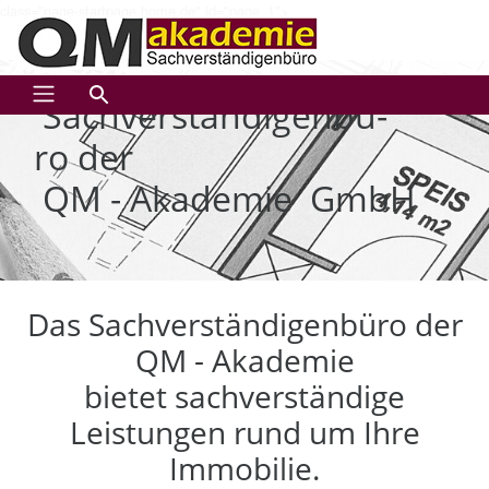
class="page-startpage home de" id="page_1">
Zum Inhalt springen
Sach­ver­stän­di­gen­bü­
ro der
QM - Aka­de­mie GmbH
Das Sachverständigenbüro der
QM - Akademie
bietet sachverständige
Leistungen rund um Ihre
Immobilie.