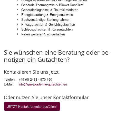
Ge­bäu­de-Ther­mo­gra­fie & Blo­wer-Door-Test
Ge­bäu­de­dia­gnos­tik & Raum­kli­ma­da­ten
En­er­gie­be­ra­tung & En­er­gie­aus­weis
Sach­ver­stän­di­ge Stel­lung­nah­men
Pri­vat­gut­ach­ten & Ge­richts­gut­ach­ten
Schieds­gut­ach­ten & Kurz­gut­ach­ten
vie­len wei­te­ren Sach­ver­hal­ten
Sie wün­schen eine Be­ra­tung oder be­
nö­ti­gen ein Gut­ach­ten?
Kon­tak­tie­ren Sie uns jetzt
Telefon: +49 (0) 2433 - 970 190
E-Mail:
info@qm-akademie-gutachten.eu
Oder nut­zen Sie unser Kon­takt­for­mu­lar
JETZT Kontaktformular ausfüllen!