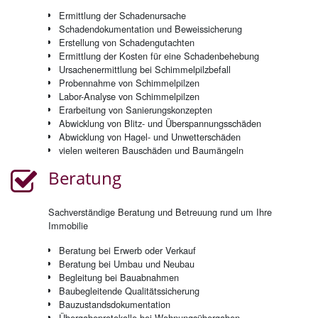
Er­mitt­lung der Scha­den­ur­sa­che
Scha­den­do­ku­men­ta­ti­on und Be­weis­si­che­rung
Er­stel­lung von Scha­den­gut­ach­ten
Er­mitt­lung der Kos­ten für eine Scha­den­be­he­bung
Ur­sa­che­nermitt­lung bei Schim­mel­pilz­be­fall
Pro­ben­nah­me von Schim­mel­pil­zen
La­bor-Ana­ly­se von Schim­mel­pil­zen
Er­ar­bei­tung von Sa­nie­rungs­kon­zep­ten
Ab­wick­lung von Blitz- und Über­span­nungs­schä­den
Ab­wick­lung von Ha­gel- und Un­wet­ter­schä­den
vie­len wei­te­ren Bau­schä­den und Bau­män­geln
Be­ra­tung
Sachverständige Beratung und Betreuung rund um Ihre
Immobilie
Be­ra­tung bei Er­werb oder Ver­kauf
Be­ra­tung bei Umbau und Neu­bau
Be­glei­tung bei Bau­ab­nah­men
Bau­be­glei­ten­de Qua­li­täts­si­che­rung
Bau­zu­stands­do­ku­men­ta­ti­on
Über­ga­be­pro­to­kol­le bei Woh­nungs­über­ga­ben