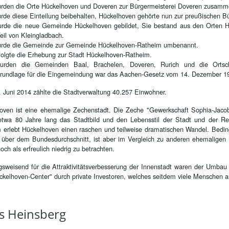
rden die Orte Hückelhoven und Doveren zur Bürgermeisterei Doveren zusamm
rde diese Einteilung beibehalten, Hückelhoven gehörte nun zur preußischen B
rde die neue Gemeinde Hückelhoven gebildet, Sie bestand aus den Orten Hüc
eil von Kleingladbach.
rde die Gemeinde zur Gemeinde Hückelhoven-Ratheim umbenannt.
folgte die Erhebung zur Stadt Hückelhoven-Ratheim.
urden die Gemeinden Baal, Brachelen, Doveren, Rurich und die Ortsch
rundlage für die Eingemeindung war das Aachen-Gesetz vom 14. Dezember 1
 Juni 2014 zählte die Stadtverwaltung 40.257 Einwohner.
oven ist eine ehemalige Zechenstadt. Die Zeche "Gewerkschaft Sophia-Jacob
etwa 80 Jahre lang das Stadtbild und den Lebensstil der Stadt und der 
 erlebt Hückelhoven einen raschen und teilweise dramatischen Wandel. Bedingt
h über dem Bundesdurchschnitt, ist aber im Vergleich zu anderen ehemalige
ch als erfreulich niedrig zu betrachten.
gsweisend für die Attraktivitätsverbesserung der Innenstadt waren der Umbau 
ckelhoven-Center" durch private Investoren, welches seitdem viele Menschen au
s Heins­berg