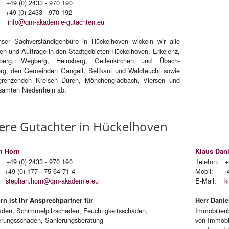
: +49 (0) 2433 - 970 190
: +49 (0) 2433 - 970 192
l:
info@qm-akademie-gutachten.eu
ser Sachverständigenbüro in Hückelhoven wickeln wir alle
en und Aufträge in den Stadtgebieten Hückelhoven, Erkelenz,
berg, Wegberg, Heinsberg, Geilenkirchen und Übach-
rg, den Gemeinden Gangelt, Selfkant und Waldfeucht sowie
grenzenden Kreisen Düren, Mönchengladbach, Viersen und
amten Niederrhein ab.
e­re Gut­ach­ter in Hü­ckel­ho­ven
n Horn
Klaus Dan
: +49 (0) 2433 - 970 190
Telefon: +
+49 (0) 177 - 75 64 71 4
Mobil: +49
l:
stephan.horn@qm-akademie.eu
E-Mail:
k
rn ist Ihr Ansprechpartner für
Herr Danie
den, Schimmelpilzschäden, Feuchtigkeitsschäden,
Immobilien
erungsschäden, Sanierungsberatung
von Immobi