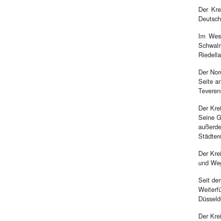
Der Kre
Deutsch
Im West
Schwalm
Riedell
Der Nor
Seite a
Teveren
Der Kre
Seine G
außerde
Städter
Der Kre
und Weg
Seit de
Weiterf
Düsseld
Der Kre