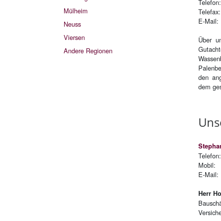
Telefon
Mülheim
Telefax
E-Mai
Neuss
Viersen
Über un
Gutacht
Andere Regionen
Wassen
Palenbe
den an
dem ges
Un­s
Stepha
Telefon
Mobil: 
E-Mai
Herr Ho
Bauschä
Versich