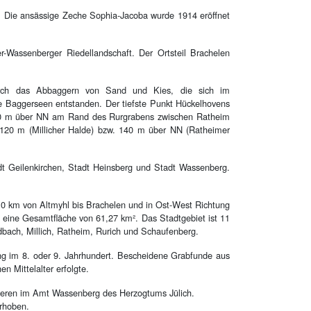
. Die ansässige Zeche Sophia-Jacoba wurde 1914 eröffnet
-Wassenberger Riedellandschaft. Der Ortsteil Brachelen
Durch das Abbaggern von Sand und Kies, die sich im
e Baggerseen entstanden. Der tiefste Punkt Hückelhovens
 100 m über NN am Rand des Rurgrabens zwischen Ratheim
 120 m (Millicher Halde) bzw. 140 m über NN (Ratheimer
dt Geilenkirchen, Stadt Heinsberg und Stadt Wassenberg.
0 km von Altmyhl bis Brachelen und in Ost-West Richtung
 eine Gesamtfläche von 61,27 km². Das Stadtgebiet ist 11
ladbach, Millich, Ratheim, Rurich und Schaufenberg.
g im 8. oder 9. Jahrhundert. Bescheidene Grabfunde aus
n Mittelalter erfolgte.
overen im Amt Wassenberg des Herzogtums Jülich.
erhoben.