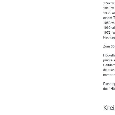
1799 wu
1816 wu
1935 wu
einem T
1950 wu
1969 er
1972 w
Rechtsg
Zum 30.
Hückelh
prägte 
Seitdem
deutlic
immer no
Richtun
des "Hü
Krei