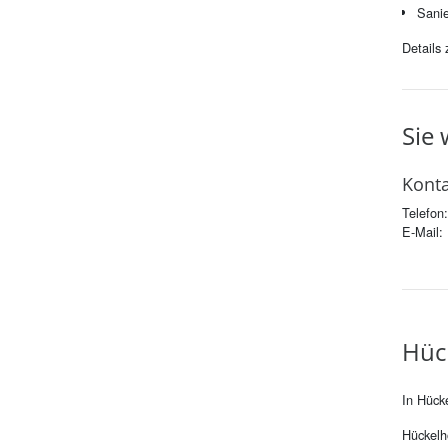
Sani
Details
Sie 
Kon­ta
Telefon
E-Mai
Hü­c
In Hück
Hückelh