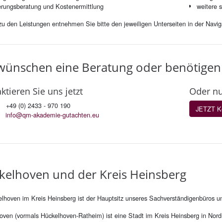
erungsberatung und Kostenermittlung
weitere 
 zu den Leistungen entnehmen Sie bitte den jeweiligen Unterseiten in der Navig
wün­schen eine Be­ra­tung oder be­nö­ti­gen
k­tie­ren Sie uns jetzt
Oder nut
: +49 (0) 2433 - 970 190
JETZT Ko
l:
info@qm-akademie-gutachten.eu
kel­ho­ven und der Kreis Heins­berg
elhoven im Kreis Heinsberg ist der Hauptsitz unseres Sachverständigenbüros 
oven (vormals Hückelhoven-Ratheim) ist eine Stadt im Kreis Heinsberg in Nor