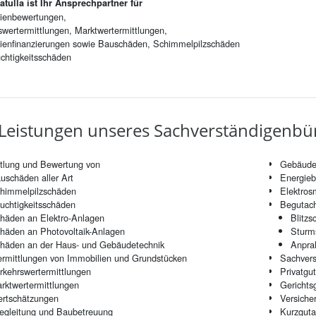
atulla ist Ihr Ansprechpartner für
ienbewertungen,
swertermittlungen, Marktwertermittlungen,
ienfinanzierungen sowie Bauschäden, Schimmelpilzschäden
chtigkeitsschäden
Leis­tun­gen un­se­res Sach­ver­stän­di­gen­b
ttlung und Bewertung von
Gebäude
uschäden aller Art
Energieb
himmelpilzschäden
Elektro
uchtigkeitsschäden
Begutach
häden an Elektro-Anlagen
Blitz
häden an Photovoltaik-Anlagen
Sturm
häden an der Haus- und Gebäudetechnik
Anpra
ermittlungen von Immobilien und Grundstücken
Sachvers
rkehrswertermittlungen
Privatgu
rktwertermittlungen
Gerichts
rtschätzungen
Versiche
egleitung und Baubetreuung
Kurzguta