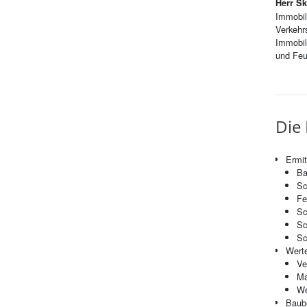
Herr Sk
Immobil
Verkehr
Immobil
und Feu
Die 
Ermi
Ba
Sc
Fe
Sc
Sc
Sc
Wert
Ve
Ma
We
Baub