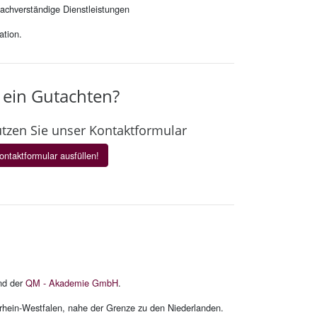
sachverständige Dienstleistungen
ation.
 ein Gut­ach­ten?
­zen Sie unser Kon­takt­for­mu­lar
ntaktformular ausfüllen!
und der
QM - Akademie GmbH
.
drhein-Westfalen, nahe der Grenze zu den Niederlanden.