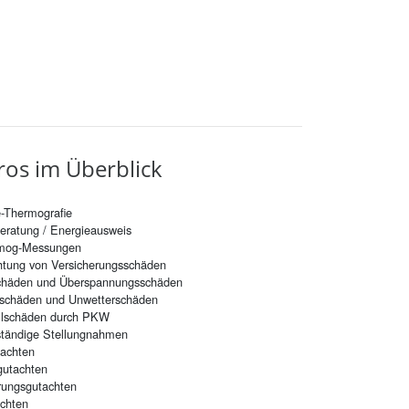
ü­ros im Über­blick
-Thermografie
eratung / Energieausweis
smog-Messungen
tung von Versicherungsschäden
schäden und Überspannungsschäden
schäden und Unwetterschäden
llschäden durch PKW
tändige Stellungnahmen
tachten
gutachten
rungsgutachten
chten