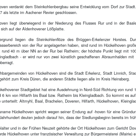
oven verdankt dem Steinkohlenbergbau seine Entwicklung vom Dorf zur Stadt
7 als letzte im Aachener Revier geschlossen.
oven liegt überwiegend in der Niederung des Flusses Rur und in der Baaler
t sich auf der Aldenhovener Lößplatte.
ergrund liegen die Steinkohlenflöze des Brüggen-Erkelenzer Horstes. 
sserbereich von der Rur angelagerten haben, sind rund im Hückelhoven groß
it rund 40 m über NN an der Rur bei Ratheim; der höchste Punkt liegt mit
ingladbach - er wird nur von zwei künstlich geschaffenen Abraumhalden mit
berragt.
hbargemeinden von Hückelhoven sind die Stadt Erkelenz, Stadt Linnich, Sta
 gehört zum Kreis Düren, die anderen Städte liegen alle im Kreis Heinsberg.
kelhovener Stadtgebiet hat eine Ausdehnung in Nord-Süd Richtung von rund 1
d 6 km von Hilfarth bis Baal bzw. Ratheim bis Kleingladbach. So kommt es auf
e unterteilt: Altmyhl, Baal, Brachelen, Doveren, Hilfarth, Hückelhoven, Kleing
sname Hückelhoven spricht wegen seiner Endung auf -hoven für eine Gründun
ahrhundert deuten jedoch darauf hin, dass der Siedlungsbeginn bereits im frühe
elalter und in der Frühen Neuzeit gehörte der Ort Hückelhoven zum Gericht D
rde Hückelhoven unter französischer Verwaltung zur Bürgermeisterei (Mairie) 