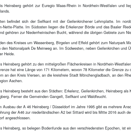
is Heinsberg gehört zur Euregio Maas-Rhein in Nordrhein-Westfalen und liegt
lands.
en befindet sich der Selfkant mit der Geilenkirchener Lehmplatte. Im nordös
-Nette-Platte. Im Südosten liegen die Erkelenzer Börde und das Baaler Ried
and gehören zur Niederrheinischen Bucht, während die übrigen Gebiete zum Nie
den des Kreises um Wassenberg, Birgelen und Effeld gehört zum Naturpark Maa
n den Nationalpark De Meinweg an. Im Südwesten, neben Geilenkirchen und Üb
er Heide.
is Heinsberg gehört zu den mittelgroßen Flächenkreisen in Nordrhein-Westfale
renze hat eine Länge von 171 Kilometern, wovon 78 Kilometer die Grenze zu d
m an den Kreis Viersen, an die kreisfreie Stadt Mönchengladbach, an den Rhe
egion Aachen.
is Heinsberg besteht aus den Städten: Erkelenz, Geilenkirchen, Heinsberg als
berg. Ferner die Gemeinden Gangelt, Selfkant und Waldfeucht.
m Ausbau der A 46 Heinsberg / Düsseldorf im Jahre 1995 gibt es mehrere Ansch
ührung der A46 zur niederländischen A2 bei Sittard wird bis Mitte 2016 auch 
orf angeschlossen.
is Heinsberg, so belegen Bodenfunde aus den verschiedensten Epochen, ist ei