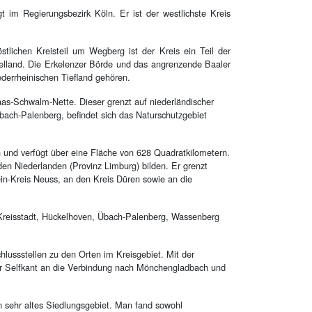
 im Regierungsbezirk Köln. Er ist der westlichste Kreis
tlichen Kreisteil um Wegberg ist der Kreis ein Teil der
elland. Die Erkelenzer Börde und das angrenzende Baaler
derrheinischen Tiefland gehören.
s-Schwalm-Nette. Dieser grenzt auf niederländischer
ach-Palenberg, befindet sich das Naturschutzgebiet
n und verfügt über eine Fläche von 628 Quadratkilometern.
en Niederlanden (Provinz Limburg) bilden. Er grenzt
in-Kreis Neuss, an den Kreis Düren sowie an die
 Kreisstadt, Hückelhoven, Übach-Palenberg, Wassenberg
lussstellen zu den Orten im Kreisgebiet. Mit der
der Selfkant an die Verbindung nach Mönchengladbach und
n sehr altes Siedlungsgebiet. Man fand sowohl