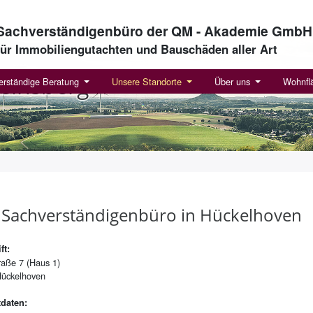
Sachverständigenbüro der QM - Akademie GmbH
für Immobiliengutachten und Bauschäden aller Art
Heins­berg
erständige Beratung
Unsere Standorte
Über uns
Wohnfl
Sach­ver­stän­di­gen­bü­ro in Hü­ckel­ho­ven
ft:
raße 7 (Haus 1)
ückelhoven
daten: