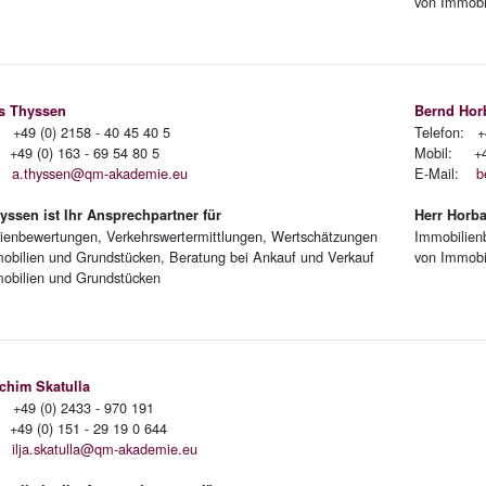
von Immobi
s Thyssen
Bernd Hor
: +49 (0) 2158 - 40 45 40 5
Telefon: +
+49 (0) 163 - 69 54 80 5
Mobil: +49
l:
a.thyssen@qm-akademie.eu
E-Mail:
b
yssen ist Ihr Ansprechpartner für
Herr Horba
ienbewertungen, Verkehrswertermittlungen, Wertschätzungen
Immobilien
obilien und Grundstücken, Beratung bei Ankauf und Verkauf
von Immobi
obilien und Grundstücken
achim Skatulla
: +49 (0) 2433 - 970 191
+49 (0) 151 - 29 19 0 644
l:
ilja.skatulla@qm-akademie.eu