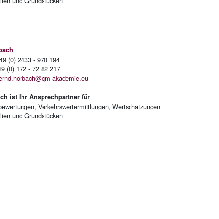
lien und Grundstücken
bach
49 (0) 2433 - 970 194
 (0) 172 - 72 82 217
ernd.horbach@qm-akademie.eu
ch ist Ihr Ansprechpartner für
bewertungen, Verkehrswertermittlungen, Wertschätzungen
lien und Grundstücken