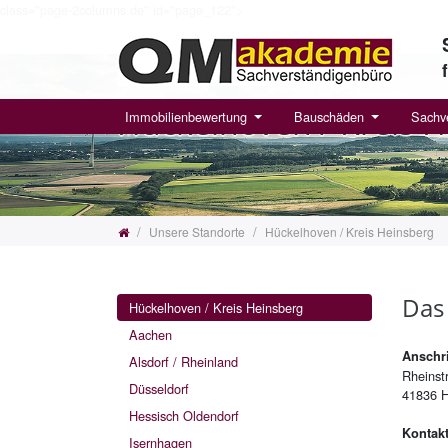
class="page-2columns de" id="page_122">
Zum Inhalt springen
Hü­ckel­ho­ven / Kreis 
Immobilienbewertung
Bauschäden
Sachv
Unsere Standorte
Hückelhoven / Kreis Heinsberg
Das 
Hückelhoven / Kreis Heinsberg
Aachen
Anschri
Alsdorf / Rheinland
Rheinst
Düsseldorf
41836 H
Hessisch Oldendorf
Kontakt
Isernhagen