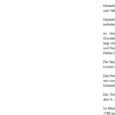
Hückelh
und 199
Hückelh
befinde
Im Unt
Grundwa
liegt m
und Kle
Halde) ü
Die Nac
Linnich
Das Hüc
von run
Ortsteil
Der Ort
dem 6. J
Im Mitt
1798 wu