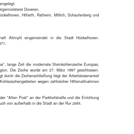
engelegt.
ürgermeisterei Doveren.
kelhoven, Hilfarth, Ratheim, Millich, Schaufenberg und
aft Altmyhl eingemeindet in die Stadt Hückelhoven.
971.
a", lange Zeit die modernste Steinkohlenzeche Europas,
Region. Die Zeche wurde am 27. März 1997 geschlossen.
 durch die Zechenschließung liegt der Arbeitslosenanteil
n Kohlezechengebieten wegen zahlreicher Hilfsmaßnahmen
der "Alten Post" an der Parkhofstraße und die Errichtung
ch von außerhalb in die Stadt an der Rur zieht.