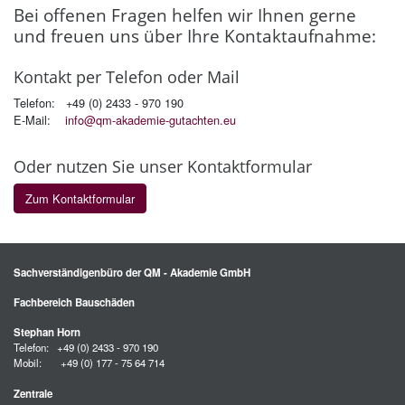
Bei of­fe­nen Fra­gen hel­fen wir Ihnen gerne
und freu­en uns über Ihre Kon­takt­auf­nah­me:
Kon­takt per Te­le­fon oder Mail
Telefon: +49 (0) 2433 - 970 190
E-Mail:
info@qm-akademie-gutachten.eu
Oder nut­zen Sie unser Kon­takt­for­mu­lar
Zum Kontaktformular
Sachverständigenbüro der QM - Akademie GmbH
Fachbereich Bauschäden
Stephan Horn
Telefon: +49 (0) 2433 - 970 190
Mobil: +49 (0) 177 - 75 64 714
Zentrale