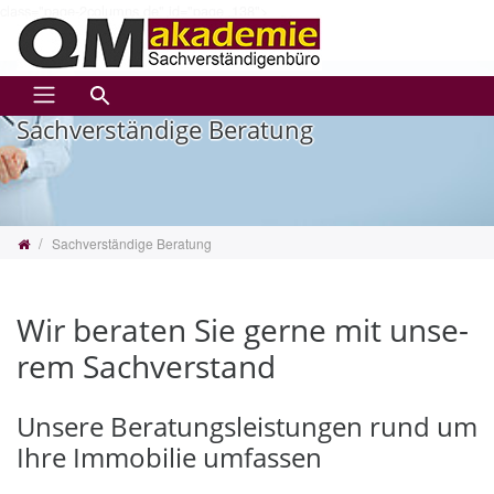
class="page-2columns de" id="page_138">
Zum Inhalt springen
Sach­ver­stän­di­ge Be­ra­tung
Sachverständige Beratung
Wir be­ra­ten Sie gerne mit un­se­
rem Sach­ver­stand
Unsere Beratungsleistungen rund um
Ihre Immobilie umfassen